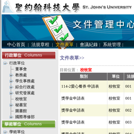
中心首頁
|
法規章程
|
文件表單
|
會議紀錄
|
系統管理
|
文件表單>>
行政單位
董事會
目前位置：
校牧室
教務處
類別
單位
法
學生事務處
114-2愛心餐券 申請表
校牧室
001
綜合行政處
研究發展處
獎學金申請表
校牧室
001
校牧室
秘書室
獎學金申請表
校牧室
002
圖書館
國際專修部
獎學金申請表
校牧室
003
學術單位