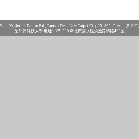
No. 499, Sec. 4, Danjin Rd., Tamsui Dist., New Taipei City 251309, Taiwan (R.O.C.
聖約翰科技大學 地址：251309 新北市淡水區淡金路四段499號