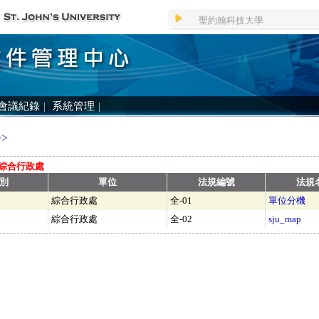
聖約翰科技大學
會議紀錄
|
系統管理
|
>
綜合行政處
別
單位
法規編號
法規
綜合行政處
全-01
單位分機
綜合行政處
全-02
sju_map