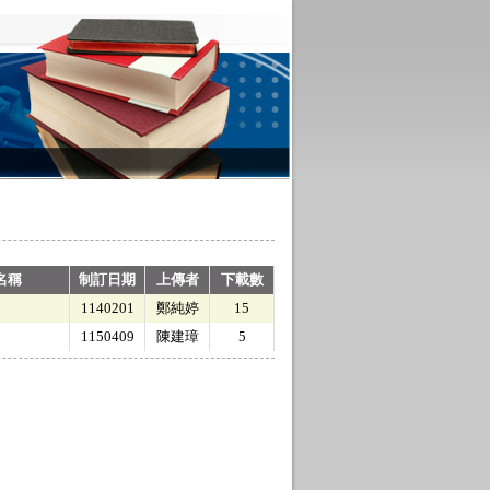
名稱
制訂日期
上傳者
下載數
1140201
鄭純婷
15
1150409
陳建璋
5