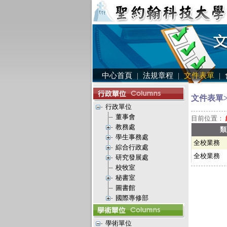
中心首頁
|
法規章程
|
文件表單
|
文件表單>
行政單位
董事會
目前位置：
教務處
類
學生事務處
全校業務
綜合行政處
全校業務
研究發展處
校牧室
秘書室
圖書館
國際專修部
學術單位