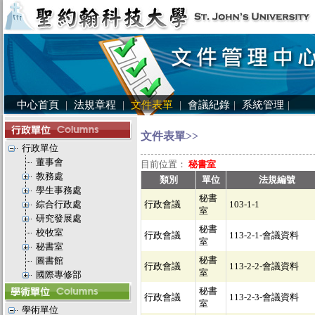
中心首頁
|
法規章程
|
文件表單
|
會議紀錄
|
系統管理
|
文件表單>>
行政單位
董事會
目前位置：
秘書室
教務處
類別
單位
法規編號
學生事務處
秘書
綜合行政處
行政會議
103-1-1
室
研究發展處
秘書
校牧室
行政會議
113-2-1-會議資料
室
秘書室
秘書
圖書館
行政會議
113-2-2-會議資料
室
國際專修部
秘書
行政會議
113-2-3-會議資料
室
學術單位