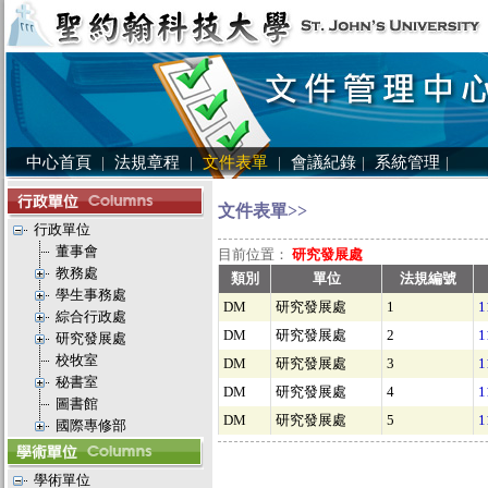
中心首頁
|
法規章程
|
文件表單
|
會議紀錄
|
系統管理
|
文件表單>>
行政單位
董事會
目前位置：
研究發展處
教務處
類別
單位
法規編號
學生事務處
DM
研究發展處
1
綜合行政處
DM
研究發展處
2
研究發展處
校牧室
DM
研究發展處
3
秘書室
DM
研究發展處
4
圖書館
DM
研究發展處
5
國際專修部
學術單位