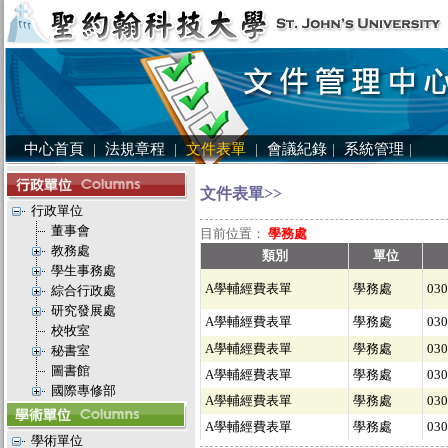
中心首頁
|
法規章程
|
文件表單
|
會議紀錄
|
系統管理
|
文件表單>>
行政單位
董事會
目前位置：
學務處
教務處
類別
單位
學生事務處
A學輔經費表單
學務處
030
綜合行政處
研究發展處
A學輔經費表單
學務處
030
校牧室
A學輔經費表單
學務處
030
秘書室
圖書館
A學輔經費表單
學務處
030
國際專修部
A學輔經費表單
學務處
030
A學輔經費表單
學務處
030
學術單位