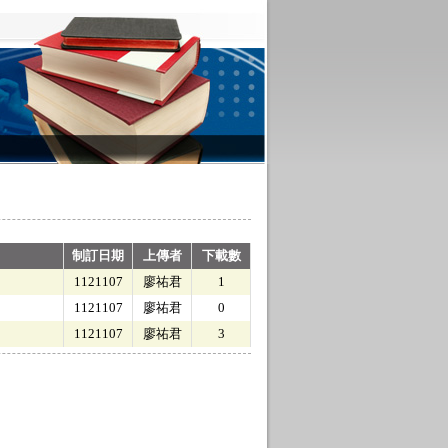
制訂日期
上傳者
下載數
1121107
廖祐君
1
1121107
廖祐君
0
1121107
廖祐君
3