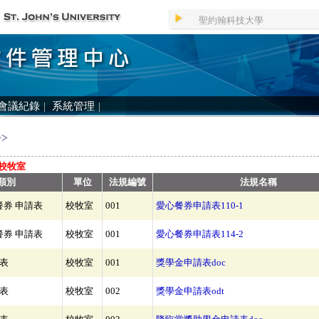
聖約翰科技大學
會議紀錄
|
系統管理
|
>
校牧室
類別
單位
法規編號
法規名稱
心餐券 申請表
校牧室
001
愛心餐券申請表110-1
心餐券 申請表
校牧室
001
愛心餐券申請表114-2
表
校牧室
001
獎學金申請表doc
表
校牧室
002
獎學金申請表odt