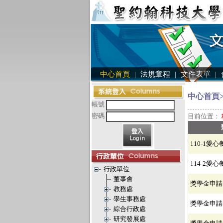
中心首頁
|
法規章程
|
文件表單
|
中心首頁>
帳號
密碼
目前位置：
110-1愛
114-2愛
行政單位
董事會
獎學金申請
教務處
學生事務處
獎學金申請
綜合行政處
研究發展處