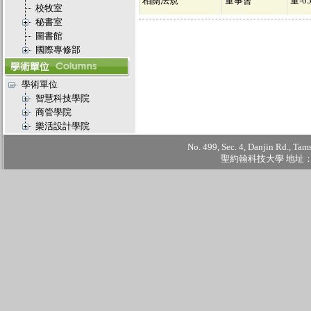
相關法規
董事會
董-0
校牧室
秘書室
圖書館
國際專修部
學術單位
智慧科技學院
商管學院
樂活設計學院
No. 499, Sec. 4, Danjin Rd., Tam
聖約翰科技大學 地址：2