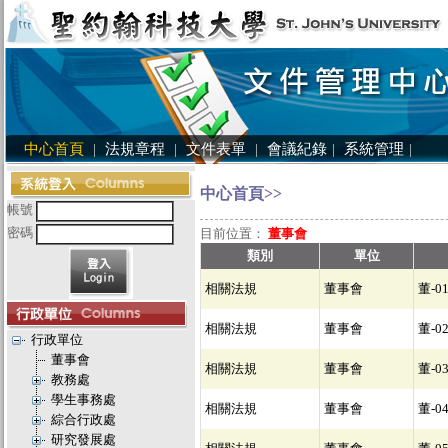
中心首頁
|
法規章程
|
文件表單
|
會議紀錄
|
系統管理
|
中心首頁>>
帳號
密碼
目前位置：
董事會
類別
單位
相關法規
董事會
董-0
相關法規
董事會
董-0
行政單位
董事會
相關法規
董事會
董-0
教務處
學生事務處
相關法規
董事會
董-0
綜合行政處
研究發展處