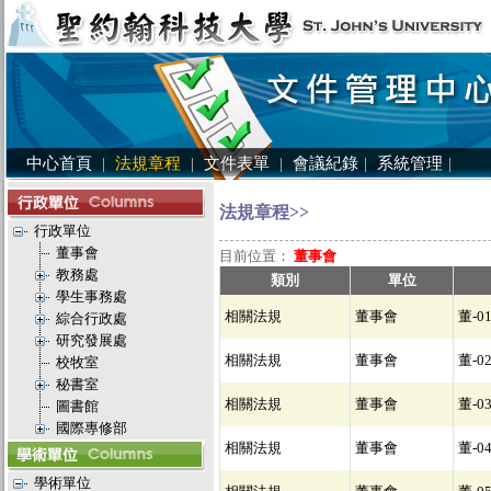
中心首頁
|
法規章程
|
文件表單
|
會議紀錄
|
系統管理
|
法規章程>>
行政單位
董事會
目前位置：
董事會
教務處
類別
單位
學生事務處
相關法規
董事會
董-0
綜合行政處
研究發展處
相關法規
董事會
董-0
校牧室
秘書室
相關法規
董事會
董-0
圖書館
國際專修部
相關法規
董事會
董-0
學術單位