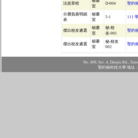
秘書
法規章程
D-004
聖約
室
分層負責明細
秘書
5-1
111
表
室
秘書
秘-校
傑出校友遴選
聖約
室
友-001
秘書
秘-校友
傑出校友遴選
聖約
室
002
No. 499, Sec. 4, Danjin Rd., Tam
聖約翰科技大學 地址：2