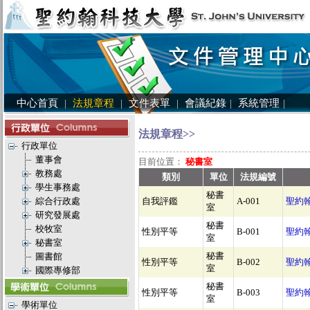
中心首頁
|
法規章程
|
文件表單
|
會議紀錄
|
系統管理
|
法規章程>>
行政單位
董事會
目前位置：
秘書室
教務處
類別
單位
法規編號
學生事務處
秘書
綜合行政處
自我評鑑
A-001
聖約
室
研究發展處
秘書
校牧室
性別平等
B-001
聖約
室
秘書室
秘書
圖書館
性別平等
B-002
聖約
室
國際專修部
秘書
性別平等
B-003
聖約
室
學術單位