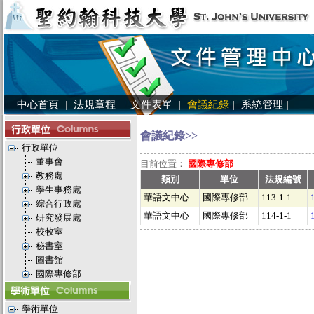
中心首頁
|
法規章程
|
文件表單
|
會議紀錄
|
系統管理
|
會議紀錄>>
行政單位
董事會
目前位置：
國際專修部
教務處
類別
單位
法規編號
學生事務處
華語文中心
國際專修部
113-1-1
綜合行政處
華語文中心
國際專修部
114-1-1
研究發展處
校牧室
秘書室
圖書館
國際專修部
學術單位