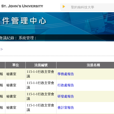
聖約翰科技大學
會議紀錄
|
系統管理
|
>
單位
法規編號
法規名稱
115-1-1行政主管會
報
秘書室
學務處報告
議
115-1-1行政主管會
報
秘書室
行政處報告
議
115-1-1行政主管會
報
秘書室
研發處報告
議
115-1-1行政主管會
報
秘書室
會計室報告
議