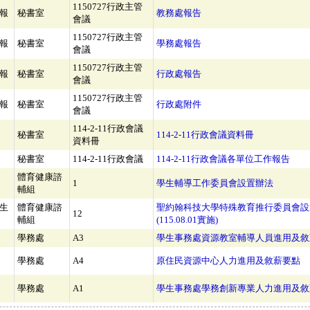
1150727行政主管
報
秘書室
教務處報告
會議
1150727行政主管
報
秘書室
學務處報告
會議
1150727行政主管
報
秘書室
行政處報告
會議
1150727行政主管
報
秘書室
行政處附件
會議
114-2-11行政會議
秘書室
114-2-11行政會議資料冊
資料冊
秘書室
114-2-11行政會議
114-2-11行政會議各單位工作報告
體育健康諮
1
學生輔導工作委員會設置辦法
輔組
生
體育健康諮
聖約翰科技大學特殊教育推行委員會設
12
輔組
(115.08.01實施)
學務處
A3
學生事務處資源教室輔導人員進用及敘
學務處
A4
原住民資源中心人力進用及敘薪要點
學務處
A1
學生事務處學務創新專業人力進用及敘