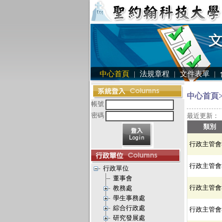
中心首頁
|
法規章程
|
文件表單
|
中心首頁>
帳號
密碼
最近更新：
類別
行政主管會
行政主管會
行政單位
董事會
行政主管會
教務處
學生事務處
綜合行政處
行政主管會
研究發展處